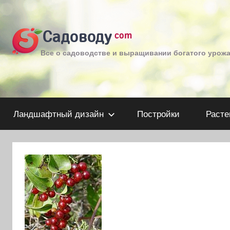
Перейти
к
Садоводу
com
содержимому
Все о садоводстве и выращивании богатого урож
Ландшафтный дизайн
Постройки
Расте