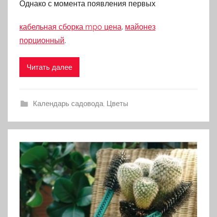
Однако с момента появления первых
кабельная сборка mpo цена
.
майонез
порционный
.
Читать далее
Календарь садовода
,
Цветы