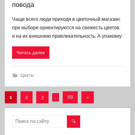
повода
Чаще всего люди приходя в цветочный магазин,
при выборе ориентируются на свежесть цветов,
и на их внешнюю привлекательность. А упаковку
Читать далее
Цветы
1
2
3
…
88
Следующие
»
Навигация
записи
по
записям