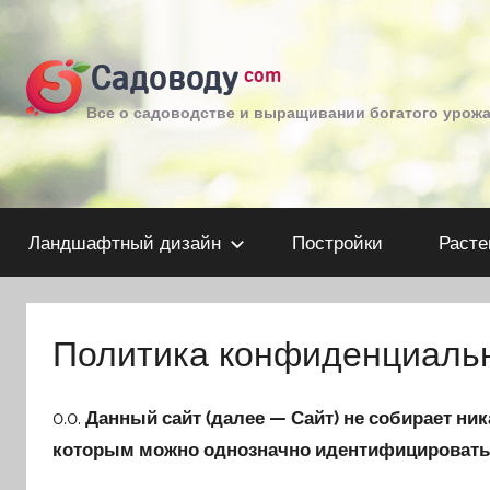
Перейти
к
Садоводу
com
содержимому
Все о садоводстве и выращивании богатого урож
Ландшафтный дизайн
Постройки
Расте
Политика конфиденциаль
0.0.
Данный сайт (далее — Сайт) не собирает ни
которым можно однозначно идентифицировать ли