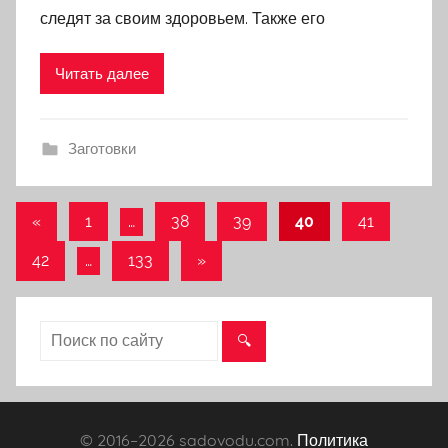
следят за своим здоровьем. Также его
Читать далее
Заготовки
«
Предыдущие
1
…
38
39
40
41
Навигация
записи
42
…
133
Следующие
»
по
записи
записям
© 2016–
2026 sadovodu.com.
Политика