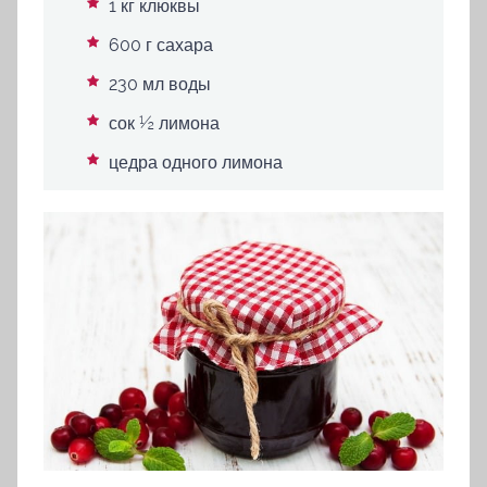
1 кг клюквы
600 г сахара
230 мл воды
сок ½ лимона
цедра одного лимона