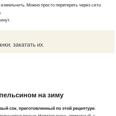
измельчить. Можно просто перетереть через сито.
.
инут.
нки, закатать их.
апельсином на зиму
й сок, приготовленный по этой рецептуре.
 получается вкусно. Напиток очень ароматный, с