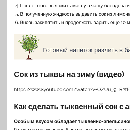
После этого выложить массу в чащу блендера и 
В полученную жидкость выдавить сок из лимона
Вновь закипятить и продолжать варить еще 10 м
Готовый напиток разлить в ба
Сок из тыквы на зиму (видео)
https://www.youtube.com/watch?v=OZUu_9LR2fE
Как сделать тыквенный сок с 
Особым вкусом обладает тыквенно-апельсиновы
Готовится он уж очень быстро, но несмотря на это