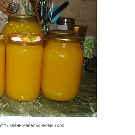
т тыквенно-апельсиновый сок