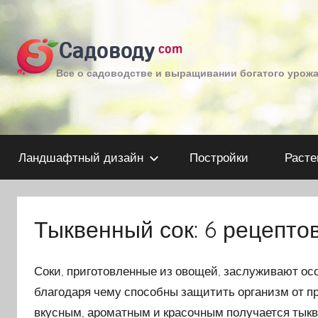
Перейти
к
Садоводу
com
содержимому
Все о садоводстве и выращивании богатого урож
Ландшафтный дизайн
Постройки
Расте
Тыквенный сок: 6 рецепто
Соки, приготовленные из овощей, заслуживают ос
благодаря чему способны защитить организм от п
вкусным, ароматным и красочным получается тыкв