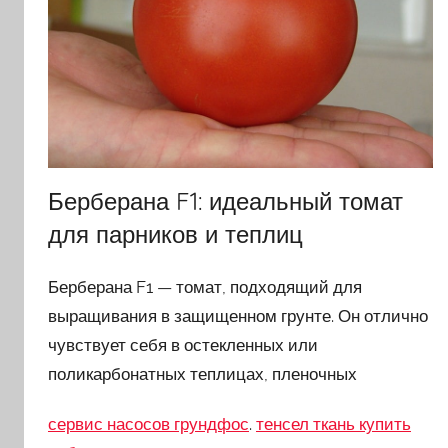
Берберана F1: идеальный томат
для парников и теплиц
Берберана F1 — томат, подходящий для
выращивания в защищенном грунте. Он отлично
чувствует себя в остекленных или
поликарбонатных теплицах, пленочных
сервис насосов грундфос
.
тенсел ткань купить