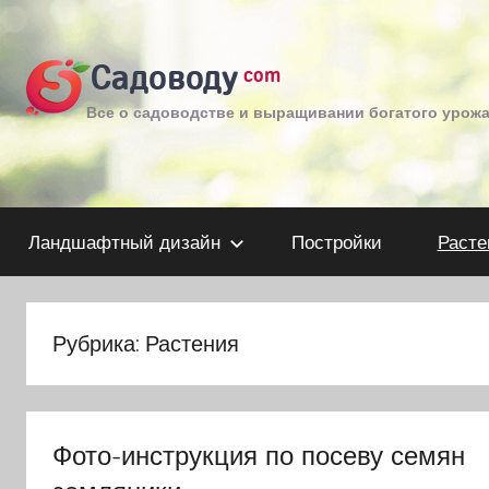
Перейти
к
Садоводу
com
содержимому
Все о садоводстве и выращивании богатого урож
Ландшафтный дизайн
Постройки
Расте
Рубрика:
Растения
Фото-инструкция по посеву семян