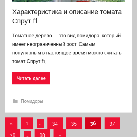
Характеристика и описание томата
Спрут f1
Томатное дерево — это вид помидора, который
имеет неограниченный рост. Самым
популярным в настоящее время можно считать
томат Спрут f1,
Читать далее
Помидоры
«
Предыдущие
1
…
34
35
36
37
Навигация
записи
38
…
88
Следующие
»