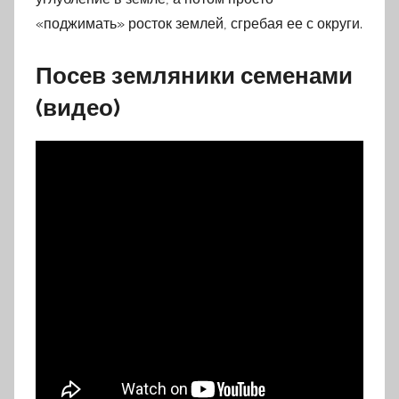
«поджимать» росток землей, сгребая ее с округи.
Посев земляники семенами
(видео)