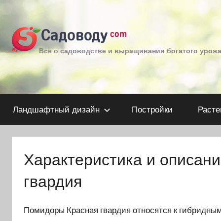
Перейти
к
Садоводу
com
содержимому
Все о садоводстве и выращивании богатого урож
Ландшафтный дизайн
Постройки
Расте
Характеристика и описан
гвардия
Помидоры Красная гвардия относятся к гибридны