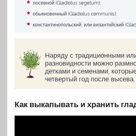
посевной (Glаdiоlus sеgеtum);
обыкновенный (Glаdiоlus соmmunis);
константинопольский, или византийский (Glаdi
Наряду с традиционными ил
разновидности можно размно
детками и семенами, которы
четвертый год после высева.
Как выкапывать и хранить гла