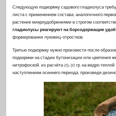
Следующую подкормку садового гладиолуса требуе
листа с применением состава, аналогичного перво
растение микроудобрениями в строгом соответств
гладиолусы реагируют на борсодержащие удо
формировании луковиц-отростков.
Третью подкормку нужно произвести после образов
подкормки на стадии бутонизации или цветения же
нитрофоской, из расчёта 25-30 гр. на ведро тепл
наступлением осеннего периода, произведя дезин