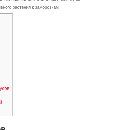
вного растения к заморозкам
усов
й
ов