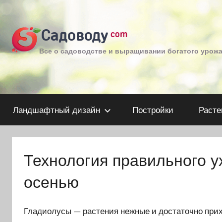
Перейти
к
Садоводу
com
содержимому
Все о садоводстве и выращивании богатого урож
Ландшафтный дизайн
Постройки
Расте
Технология правильного у
осенью
Гладиолусы — растения нежные и достаточно при