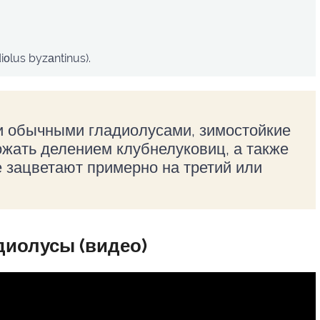
оlus byzаntinus).
и обычными гладиолусами, зимостойкие
жать делением клубнелуковиц, а также
е зацветают примерно на третий или
диолусы (видео)