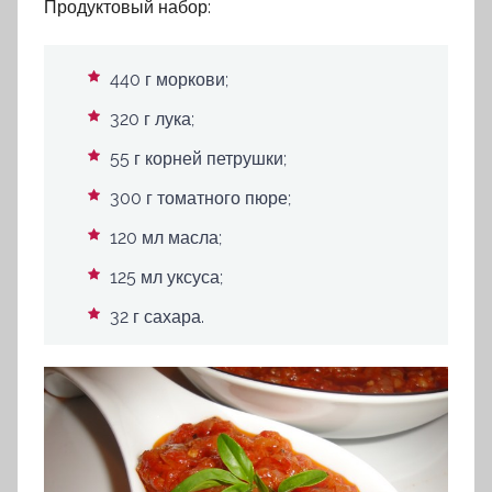
Продуктовый набор:
440 г моркови;
320 г лука;
55 г корней петрушки;
300 г томатного пюре;
120 мл масла;
125 мл уксуса;
32 г сахара.