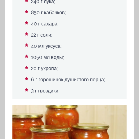
240 г лука;
850 г кабачков;
40 г сахара;
22 г соли;
40 мл уксуса;
1050 мл воды;
20 г укропа;
6 г горошинок душистого перца;
3 г гвоздики.