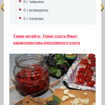
6 г тимьяна;
6 г розмарина;
6 г паприки.
Также читайте:
Томат сорта Ямал:
характеристика популярного сорта