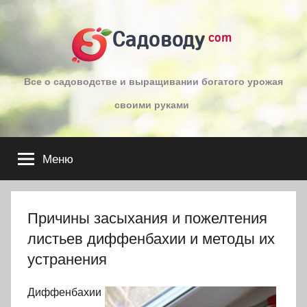
Перейти
к
Садоводу
com
содержимому
Все о садоводстве и выращивании богатого урожая
своими руками
Меню
Причины засыхания и пожелтения
листьев диффенбахии и методы их
устранения
Диффенбахии