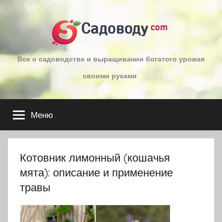
Перейти
к
Садоводу
com
содержимому
Все о садоводстве и выращивании богатого урожая
своими руками
Меню
Котовник лимонный (кошачья
мята): описание и применение
травы