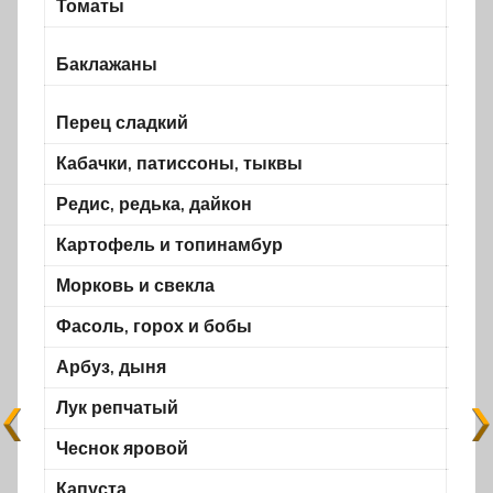
Томаты
9, 1
Баклажаны
Перец сладкий
18-2
Кабачки,
патиссоны, тыквы
Редис,
редька, дайкон
Картофель и
топинамбур
—
Морковь и свекла
—
Фасоль,
горох и бобы
—
Арбуз, дыня
—
Лук репчатый
—
Чеснок яровой
—
Капуста
—