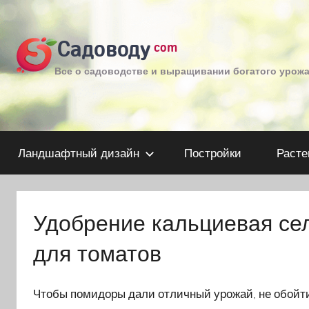
Перейти
к
Садоводу
com
содержимому
Все о садоводстве и выращивании богатого урож
Ландшафтный дизайн
Постройки
Расте
Удобрение кальциевая се
для томатов
Чтобы помидоры дали отличный урожай, не обойти