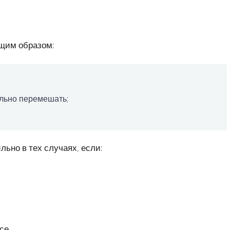
щим образом:
ельно перемешать;
ьно в тех случаях, если:
се.