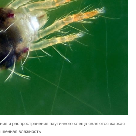
ния и распространения паутинного клеща являются жаркая
вышенная влажность