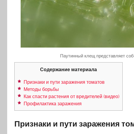
Паутинный клещ представляет собо
Содержание материала
Признаки и пути заражения томатов
Методы борьбы
Как спасти растения от вредителей (видео)
Профилактика заражения
Признаки и пути заражения то