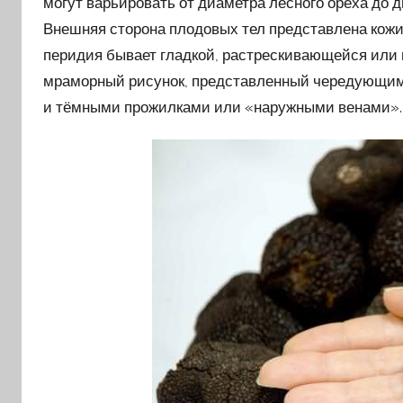
могут варьировать от диаметра лесного ореха до д
Внешняя сторона плодовых тел представлена кож
перидия бывает гладкой, растрескивающейся или 
мраморный рисунок, представленный чередующи
и тёмными прожилками или «наружными венами».