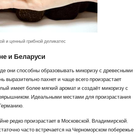
й и ценный грибной деликатес
не и Беларуси
где они способны образовывать микоризу с древесными
ь выразительно пахнет и чаще всего произрастает
елый имеет более мягкий аромат и создаёт микоризу с
 боярышником. Идеальными местами для произрастания
Германию.
йне редко произрастает в Московской, Владимирской,
статочно часто встречается на Черноморском побережье