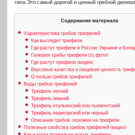
тела. Это самый дорогой и ценный грибной деликат
Содержание материала
Характеристика грибов трюфелей
Как выглядят трюфели
Где растут трюфели в России, Украине и Бела
Галерея: грибы трюфели (25 фото)
Где растут трюфели (видео)
Вкусовые качества и пищевая ценность трю
О пользе грибов трюфелей
Виды грибов трюфелей
Трюфель летний
Трюфель зимний
Трюфель итальянский или пьемонтский
Трюфель перигорский или черный
Описание грибов, похожих на трюфели
Полезные свойства грибов трюфелей (видео)
Как и когда правильно искать трюфели