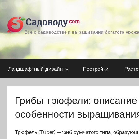
Перейти
к
Садоводу
com
содержимому
Все о садоводстве и выращивании богатого урож
Ландшафтный дизайн
Постройки
Расте
Грибы трюфели: описание 
особенности выращивани
Трюфель (Тubеr) —гриб сумчатого типа, образую