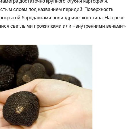
иаметра достаточно крупного клубня картофеля.
истым слоем под названием перидий. Поверхность
покрытой бородавками полиэдрического типа. На срезе
мися светлыми прожилками или «внутренними венами»