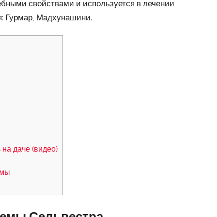
ебными свойствами и используется в лечении
: Гурмар, Мадхунашини.
на даче (видео)
емы
немы Сельвестра