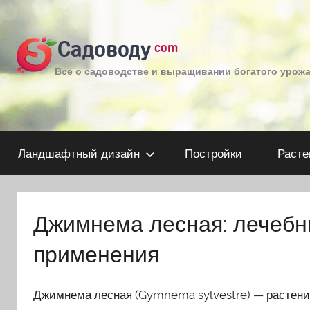
Перейти
к
Садоводу
com
содержимому
Все о садоводстве и выращивании богатого урож
Ландшафтный дизайн
Постройки
Расте
Джимнема лесная: лечебн
применения
Джимнема лесная (Gymnema sylvestre) — растение