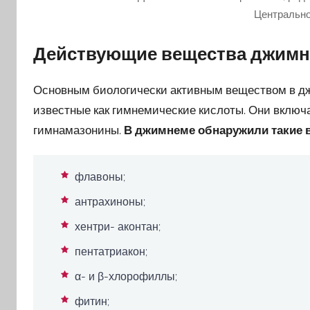
Центральн
Действующие вещества джимн
Основным биологически активным веществом в дж
известные как гимнемические кислоты. Они включ
гимнамазонины.
В джимнеме обнаружили такие в
флавоны;
антрахиноны;
хентри- аконтан;
пентатриакон;
α- и β-хлорофиллы;
фитин;