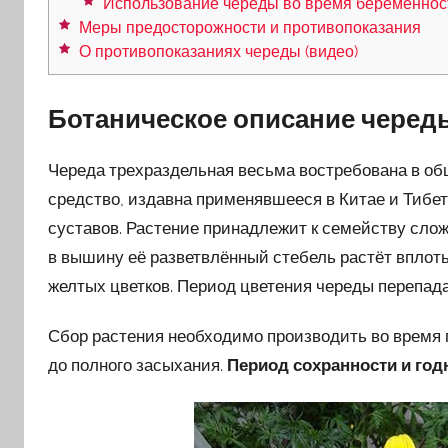
Использование череды во время беременнос
Меры предосторожности и противопоказания
О противопоказаниях череды (видео)
Ботаническое описание черед
Череда трехраздельная весьма востребована в об
средство, издавна применявшееся в Китае и Тибет
суставов. Растение принадлежит к семейству слож
в вышину её разветвлённый стебель растёт вплоть
желтых цветков. Период цветения череды перепадае
Сбор растения необходимо производить во время 
до полного засыхания.
Период сохранности и год