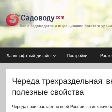
Перейти
к
Садоводу
com
содержимому
Все о садоводстве и выращивании богатого урож
Ландшафтный дизайн
Постройки
Расте
Череда трехраздельная: в
полезные свойства
Череда произрастает по всей России, за исключе