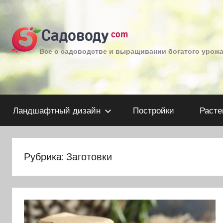
Перейти
к
Садоводу
com
содержимому
Все о садоводстве и выращивании богатого урож
Ландшафтный дизайн
Постройки
Расте
Рубрика:
Заготовки