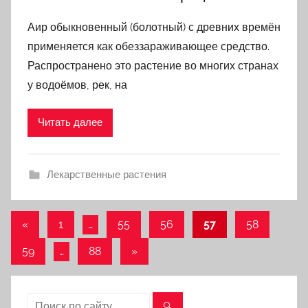
Аир обыкновенный (болотный) с древних времён
применяется как обеззараживающее средство.
Распространено это растение во многих странах
у водоёмов, рек, на
Читать далее
Лекарственные растения
«
Предыдущие
1
…
55
56
57
58
Навигация
записи
59
…
88
Следующие
»
по
записи
записям