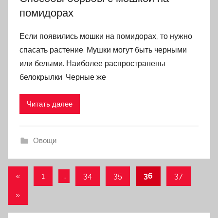
помидорах
Если появились мошки на помидорах, то нужно
спасать растение. Мушки могут быть черными
или белыми. Наиболее распространены
белокрылки. Черные же
Читать далее
Овощи
«
Предыдущие
1
…
34
35
36
37
Навигация
записи
Следующие
»
по
записи