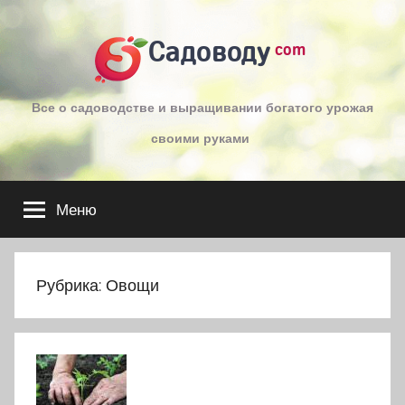
Перейти
к
Садоводу
com
содержимому
Все о садоводстве и выращивании богатого урожая
своими руками
Меню
Рубрика:
Овощи