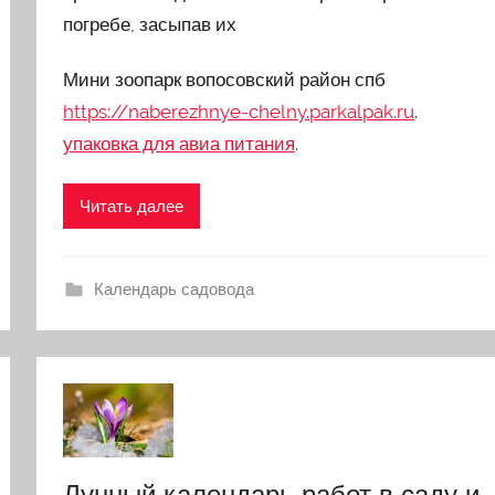
погребе, засыпав их
Мини зоопарк вопосовский район спб
https://naberezhnye-chelny.parkalpak.ru
.
упаковка для авиа питания
.
Читать далее
Календарь садовода
Лунный календарь работ в саду и