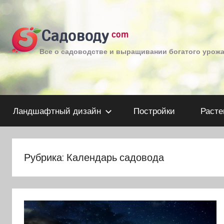
Перейти
к
Садоводу
com
содержимому
Все о садоводстве и выращивании богатого урож
Ландшафтный дизайн
Постройки
Расте
Рубрика:
Календарь садовода