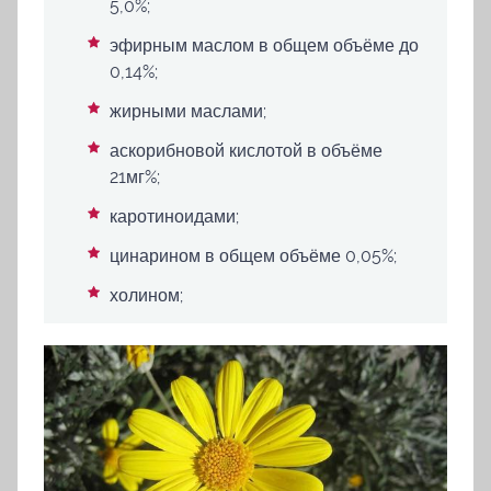
5,0%;
эфирным маслом в общем объёме до
0,14%;
жирными маслами;
аскорибновой кислотой в объёме
21мг%;
каротиноидами;
цинарином в общем объёме 0,05%;
холином;